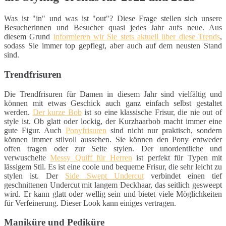
Was ist "in" und was ist "out"? Diese Frage stellen sich unsere
Besucherinnen und Besucher quasi jedes Jahr aufs neue. Aus
diesem Grund
informieren wir Sie stets aktuell über diese Trends
,
sodass Sie immer top gepflegt, aber auch auf dem neusten Stand
sind.
Trendfrisuren
Die Trendfrisuren für Damen in diesem Jahr sind vielfältig und
können mit etwas Geschick auch ganz einfach selbst gestaltet
werden.
Der kurze Bob
ist so eine klassische Frisur, die nie out of
style ist. Ob glatt oder lockig, der Kurzhaarbob macht immer eine
gute Figur. Auch
Ponyfrisuren
sind nicht nur praktisch, sondern
können immer stilvoll aussehen. Sie können den Pony entweder
offen tragen oder zur Seite stylen. Der unordentliche und
verwuschelte
Messy Quiff für Herren
ist perfekt für Typen mit
lässigem Stil. Es ist eine coole und bequeme Frisur, die sehr leicht zu
stylen ist. Der
Side Swept Undercut
verbindet einen tief
geschnittenen Undercut mit langem Deckhaar, das seitlich gesweept
wird. Er kann glatt oder wellig sein und bietet viele Möglichkeiten
für Verfeinerung. Dieser Look kann einiges vertragen.
Maniküre und Pediküre