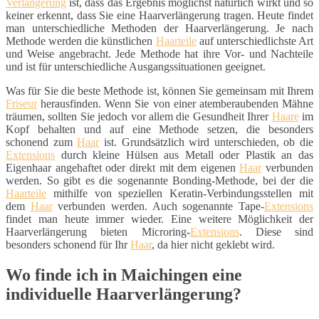
Verlängerung
ist, dass das Ergebnis möglichst natürlich wirkt und so
keiner erkennt, dass Sie eine Haarverlängerung tragen. Heute findet
man unterschiedliche Methoden der Haarverlängerung. Je nach
Methode werden die künstlichen
Haarteile
auf unterschiedlichste Art
und Weise angebracht. Jede Methode hat ihre Vor- und Nachteile
und ist für unterschiedliche Ausgangssituationen geeignet.
Was für Sie die beste Methode ist, können Sie gemeinsam mit Ihrem
Friseur
herausfinden. Wenn Sie von einer atemberaubenden Mähne
träumen, sollten Sie jedoch vor allem die Gesundheit Ihrer
Haare
im
Kopf behalten und auf eine Methode setzen, die besonders
schonend zum
Haar
ist. Grundsätzlich wird unterschieden, ob die
Extensions
durch kleine Hülsen aus Metall oder Plastik an das
Eigenhaar angehaftet oder direkt mit dem eigenen
Haar
verbunden
werden. So gibt es die sogenannte Bonding-Methode, bei der die
Haarteile
mithilfe von speziellen Keratin-Verbindungsstellen mit
dem
Haar
verbunden werden. Auch sogenannte Tape-
Extensions
findet man heute immer wieder. Eine weitere Möglichkeit der
Haarverlängerung bieten Microring-
Extensions
. Diese sind
besonders schonend für Ihr
Haar
, da hier nicht geklebt wird.
Wo finde ich in Maichingen eine
individuelle Haarverlängerung?