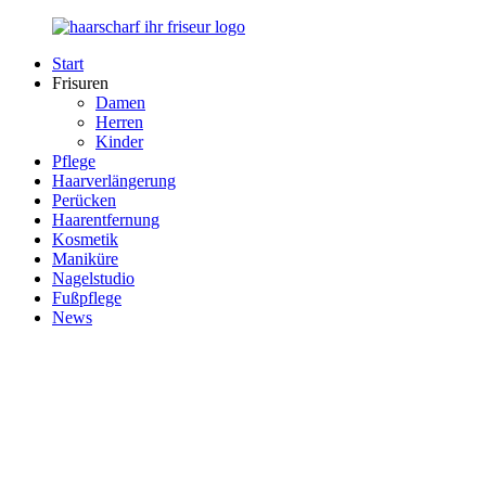
Zurück
zum
Start
Inhalt
Haarscharf
Ihr
Frisuren
–
Haar
Damen
Ihr
in
Herren
Frisör
besten
Kinder
Händen
Pflege
Haarverlängerung
Perücken
Haarentfernung
Kosmetik
Maniküre
Nagelstudio
Fußpflege
News