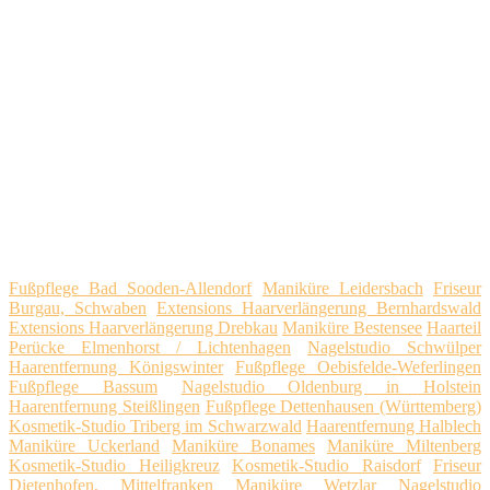
Fußpflege Bad Sooden-Allendorf
Maniküre Leidersbach
Friseur
Burgau, Schwaben
Extensions Haarverlängerung Bernhardswald
Extensions Haarverlängerung Drebkau
Maniküre Bestensee
Haarteil
Perücke Elmenhorst / Lichtenhagen
Nagelstudio Schwülper
Haarentfernung Königswinter
Fußpflege Oebisfelde-Weferlingen
Fußpflege Bassum
Nagelstudio Oldenburg in Holstein
Haarentfernung Steißlingen
Fußpflege Dettenhausen (Württemberg)
Kosmetik-Studio Triberg im Schwarzwald
Haarentfernung Halblech
Maniküre Uckerland
Maniküre Bonames
Maniküre Miltenberg
Kosmetik-Studio Heiligkreuz
Kosmetik-Studio Raisdorf
Friseur
Dietenhofen, Mittelfranken
Maniküre Wetzlar
Nagelstudio