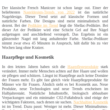
Der klassische French Manicure ist schon lange out. Einer der
beliebtesten
Nageldesign-Trends von 2022
ist das natürliche
Nageldesign. Dieser Trend setzt auf klassische Formen und
natürliche Farben. Die Designs sind meist minimalistisch und
dezent. Bei der
Pediküre im Trend
liegt die Shellac-Pediküre. Bei
dieser Art der Pediküre wird eine Schicht Gel auf Ihre Nägel
aufgetragen und anschließend versiegelt. Das Ergebnis ist ein
glänzender Nagel mit lang anhaltender Farbe. Shellac-Pedikure
nimmt zwar etwa 45 Minuten in Anspruch, hält dafür bis zu vier
Wochen lang ohne Kratzer.
Haarpflege und Kosmetik
In den letzten Jahren haben sich die
Haarpflegeprodukte
stark
verändert. Immer mehr Menschen achten auf ihre Haare und wollen
sie pflegen und schützen. Längst ist Haarpflege auch keine Domäne
der Frauen mehr. Es gibt fast gleich viele Haarpflegeprodukte für
Männer wie für Frauen. Ähnlich sieht es bei Kosmetik aus. Neue
Produkte, neue Technologien und neue Trends erscheinen im
Halbjahrestakt. Natürliche Inhaltsstoffe, biologisch abbaubare
Verpackungen und ein minimaler C02-Fußabdruck sind einige der
wichtigsten Faktoren, nach denen sie suchen.
Nachhaltige Kosmetik
ist im Trend. Dazu passt: Weniger ist mehr. Dieser Minimalismus-