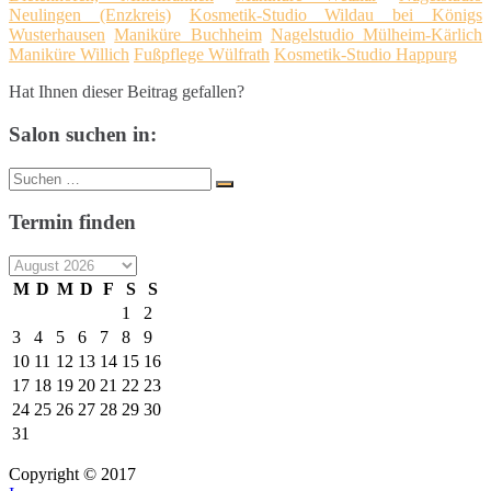
Neulingen (Enzkreis)
Kosmetik-Studio Wildau bei Königs
Wusterhausen
Maniküre Buchheim
Nagelstudio Mülheim-Kärlich
Maniküre Willich
Fußpflege Wülfrath
Kosmetik-Studio Happurg
Hat Ihnen dieser Beitrag gefallen?
Salon suchen in:
Suche
Suchen
nach:
Termin finden
M
D
M
D
F
S
S
1
2
3
4
5
6
7
8
9
10
11
12
13
14
15
16
17
18
19
20
21
22
23
24
25
26
27
28
29
30
31
Copyright © 2017