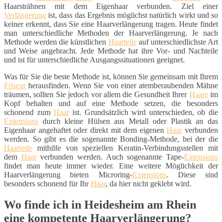
Haarsträhnen mit dem Eigenhaar verbunden. Ziel einer
Verlängerung
ist, dass das Ergebnis möglichst natürlich wirkt und so
keiner erkennt, dass Sie eine Haarverlängerung tragen. Heute findet
man unterschiedliche Methoden der Haarverlängerung. Je nach
Methode werden die künstlichen
Haarteile
auf unterschiedlichste Art
und Weise angebracht. Jede Methode hat ihre Vor- und Nachteile
und ist für unterschiedliche Ausgangssituationen geeignet.
Was für Sie die beste Methode ist, können Sie gemeinsam mit Ihrem
Friseur
herausfinden. Wenn Sie von einer atemberaubenden Mähne
träumen, sollten Sie jedoch vor allem die Gesundheit Ihrer
Haare
im
Kopf behalten und auf eine Methode setzen, die besonders
schonend zum
Haar
ist. Grundsätzlich wird unterschieden, ob die
Extensions
durch kleine Hülsen aus Metall oder Plastik an das
Eigenhaar angehaftet oder direkt mit dem eigenen
Haar
verbunden
werden. So gibt es die sogenannte Bonding-Methode, bei der die
Haarteile
mithilfe von speziellen Keratin-Verbindungsstellen mit
dem
Haar
verbunden werden. Auch sogenannte Tape-
Extensions
findet man heute immer wieder. Eine weitere Möglichkeit der
Haarverlängerung bieten Microring-
Extensions
. Diese sind
besonders schonend für Ihr
Haar
, da hier nicht geklebt wird.
Wo finde ich in Heidesheim am Rhein
eine kompetente Haarverlängerung?