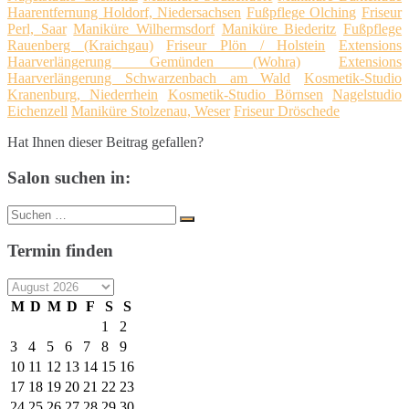
Haarentfernung Holdorf, Niedersachsen
Fußpflege Olching
Friseur
Perl, Saar
Maniküre Wilhermsdorf
Maniküre Biederitz
Fußpflege
Rauenberg (Kraichgau)
Friseur Plön / Holstein
Extensions
Haarverlängerung Gemünden (Wohra)
Extensions
Haarverlängerung Schwarzenbach am Wald
Kosmetik-Studio
Kranenburg, Niederrhein
Kosmetik-Studio Börnsen
Nagelstudio
Eichenzell
Maniküre Stolzenau, Weser
Friseur Dröschede
Hat Ihnen dieser Beitrag gefallen?
Salon suchen in:
Suche
Suchen
nach:
Termin finden
M
D
M
D
F
S
S
1
2
3
4
5
6
7
8
9
10
11
12
13
14
15
16
17
18
19
20
21
22
23
24
25
26
27
28
29
30