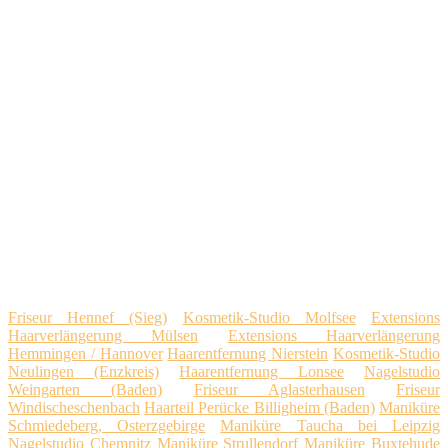
Friseur Hennef (Sieg)
Kosmetik-Studio Molfsee
Extensions
Haarverlängerung Mülsen
Extensions Haarverlängerung
Hemmingen / Hannover
Haarentfernung Nierstein
Kosmetik-Studio
Neulingen (Enzkreis)
Haarentfernung Lonsee
Nagelstudio
Weingarten (Baden)
Friseur Aglasterhausen
Friseur
Windischeschenbach
Haarteil Perücke Billigheim (Baden)
Maniküre
Schmiedeberg, Osterzgebirge
Maniküre Taucha bei Leipzig
Nagelstudio Chemnitz
Maniküre Strullendorf
Maniküre Buxtehude