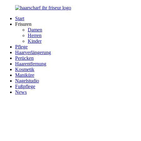
Zurück
zum
Start
Inhalt
Haarscharf
Ihr
Frisuren
–
Haar
Damen
Ihr
in
Herren
Frisör
besten
Kinder
Händen
Pflege
Haarverlängerung
Perücken
Haarentfernung
Kosmetik
Maniküre
Nagelstudio
Fußpflege
News