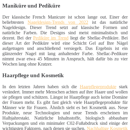
Maniküre und Pediküre
Der klassische French Manicure ist schon lange out. Einer der
beliebtesten
Nageldesign-Trends von 2022
ist das natürliche
Nageldesign. Dieser Trend setzt auf klassische Formen und
natürliche Farben. Die Designs sind meist minimalistisch und
dezent. Bei der
Pediküre im Trend
liegt die Shellac-Pediküre. Bei
dieser Art der Pediküre wird eine Schicht Gel auf Ihre Nägel
aufgetragen und anschließend versiegelt. Das Ergebnis ist ein
glänzender Nagel mit lang anhaltender Farbe. Shellac-Pedikure
nimmt zwar etwa 45 Minuten in Anspruch, hält dafür bis zu vier
Wochen lang ohne Kratzer.
Haarpflege und Kosmetik
In den letzten Jahren haben sich die
Haarpflegeprodukte
stark
verändert. Immer mehr Menschen achten auf ihre Haare und wollen
sie pflegen und schützen. Längst ist Haarpflege auch keine Domäne
der Frauen mehr. Es gibt fast gleich viele Haarpflegeprodukte für
Männer wie für Frauen. Ähnlich sieht es bei Kosmetik aus. Neue
Produkte, neue Technologien und neue Trends erscheinen im
Halbjahrestakt. Natürliche Inhaltsstoffe, biologisch abbaubare
Verpackungen und ein minimaler C02-Fußabdruck sind einige der
wichtigsten Faktoren, nach denen sie suchen.
Nachhaltige Kosmetik