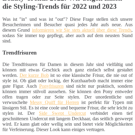
die Styling-Trends für 2022 und 2023
Was ist "in" und was ist "out"? Diese Frage stellen sich unsere
Besucherinnen und Besucher quasi jedes Jahr aufs neue. Aus
diesem Grund
informieren wir Sie stets aktuell über diese Trends
,
sodass Sie immer top gepflegt, aber auch auf dem neusten Stand
sind.
Trendfrisuren
Die Trendfrisuren für Damen in diesem Jahr sind vielfältig und
können mit etwas Geschick auch ganz einfach selbst gestaltet
werden.
Der kurze Bob
ist so eine klassische Frisur, die nie out of
style ist. Ob glatt oder lockig, der Kurzhaarbob macht immer eine
gute Figur. Auch
Ponyfrisuren
sind nicht nur praktisch, sondern
können immer stilvoll aussehen. Sie können den Pony entweder
offen tragen oder zur Seite stylen. Der unordentliche und
verwuschelte
Messy Quiff für Herren
ist perfekt für Typen mit
lässigem Stil. Es ist eine coole und bequeme Frisur, die sehr leicht zu
stylen ist. Der
Side Swept Undercut
verbindet einen tief
geschnittenen Undercut mit langem Deckhaar, das seitlich gesweept
wird. Er kann glatt oder wellig sein und bietet viele Möglichkeiten
für Verfeinerung. Dieser Look kann einiges vertragen.