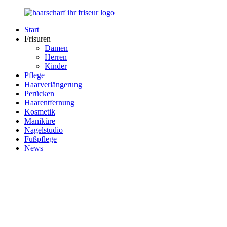
Zurück
zum
Start
Inhalt
Haarscharf
Ihr
Frisuren
–
Haar
Damen
Ihr
in
Herren
Frisör
besten
Kinder
Händen
Pflege
Haarverlängerung
Perücken
Haarentfernung
Kosmetik
Maniküre
Nagelstudio
Fußpflege
News