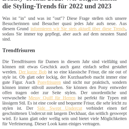
die Styling-Trends für 2022 und 2023
Was ist "in" und was ist "out"? Diese Frage stellen sich unsere
Besucherinnen und Besucher quasi jedes Jahr aufs neue. Aus
diesem Grund
informieren wir Sie stets aktuell über diese Trends
,
sodass Sie immer top gepflegt, aber auch auf dem neusten Stand
sind.
Trendfrisuren
Die Trendfrisuren für Damen in diesem Jahr sind vielfältig und
können mit etwas Geschick auch ganz einfach selbst gestaltet
werden.
Der kurze Bob
ist so eine klassische Frisur, die nie out of
style ist. Ob glatt oder lockig, der Kurzhaarbob macht immer eine
gute Figur. Auch
Ponyfrisuren
sind nicht nur praktisch, sondern
können immer stilvoll aussehen. Sie können den Pony entweder
offen tragen oder zur Seite stylen. Der unordentliche und
verwuschelte
Messy Quiff für Herren
ist perfekt für Typen mit
lässigem Stil. Es ist eine coole und bequeme Frisur, die sehr leicht zu
stylen ist. Der
Side Swept Undercut
verbindet einen tief
geschnittenen Undercut mit langem Deckhaar, das seitlich gesweept
wird. Er kann glatt oder wellig sein und bietet viele Möglichkeiten
für Verfeinerung. Dieser Look kann einiges vertragen.