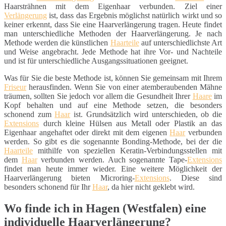
Haarsträhnen mit dem Eigenhaar verbunden. Ziel einer
Verlängerung
ist, dass das Ergebnis möglichst natürlich wirkt und so
keiner erkennt, dass Sie eine Haarverlängerung tragen. Heute findet
man unterschiedliche Methoden der Haarverlängerung. Je nach
Methode werden die künstlichen
Haarteile
auf unterschiedlichste Art
und Weise angebracht. Jede Methode hat ihre Vor- und Nachteile
und ist für unterschiedliche Ausgangssituationen geeignet.
Was für Sie die beste Methode ist, können Sie gemeinsam mit Ihrem
Friseur
herausfinden. Wenn Sie von einer atemberaubenden Mähne
träumen, sollten Sie jedoch vor allem die Gesundheit Ihrer
Haare
im
Kopf behalten und auf eine Methode setzen, die besonders
schonend zum
Haar
ist. Grundsätzlich wird unterschieden, ob die
Extensions
durch kleine Hülsen aus Metall oder Plastik an das
Eigenhaar angehaftet oder direkt mit dem eigenen
Haar
verbunden
werden. So gibt es die sogenannte Bonding-Methode, bei der die
Haarteile
mithilfe von speziellen Keratin-Verbindungsstellen mit
dem
Haar
verbunden werden. Auch sogenannte Tape-
Extensions
findet man heute immer wieder. Eine weitere Möglichkeit der
Haarverlängerung bieten Microring-
Extensions
. Diese sind
besonders schonend für Ihr
Haar
, da hier nicht geklebt wird.
Wo finde ich in Hagen (Westfalen) eine
individuelle Haarverlängerung?