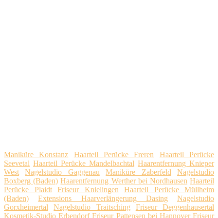
Maniküre Konstanz
Haarteil Perücke Freren
Haarteil Perücke
Seevetal
Haarteil Perücke Mandelbachtal
Haarentfernung Knieper
West
Nagelstudio Gaggenau
Maniküre Zaberfeld
Nagelstudio
Boxberg (Baden)
Haarentfernung Werther bei Nordhausen
Haarteil
Perücke Plaidt
Friseur Knielingen
Haarteil Perücke Müllheim
(Baden)
Extensions Haarverlängerung Dasing
Nagelstudio
Gorxheimertal
Nagelstudio Traitsching
Friseur Deggenhausertal
Kosmetik-Studio Erbendorf
Friseur Pattensen bei Hannover
Friseur