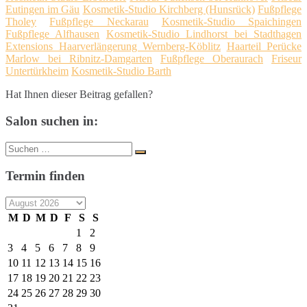
Eutingen im Gäu
Kosmetik-Studio Kirchberg (Hunsrück)
Fußpflege
Tholey
Fußpflege Neckarau
Kosmetik-Studio Spaichingen
Fußpflege Alfhausen
Kosmetik-Studio Lindhorst bei Stadthagen
Extensions Haarverlängerung Wernberg-Köblitz
Haarteil Perücke
Marlow bei Ribnitz-Damgarten
Fußpflege Oberaurach
Friseur
Untertürkheim
Kosmetik-Studio Barth
Hat Ihnen dieser Beitrag gefallen?
Salon suchen in:
Suche
Suchen
nach:
Termin finden
M
D
M
D
F
S
S
1
2
3
4
5
6
7
8
9
10
11
12
13
14
15
16
17
18
19
20
21
22
23
24
25
26
27
28
29
30