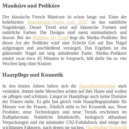
Maniküre und Pediküre
Der klassische French Manicure ist schon lange out. Einer der
beliebtesten
Nageldesign-Trends von 2022
ist das natürliche
Nageldesign. Dieser Trend setzt auf klassische Formen und
natürliche Farben. Die Designs sind meist minimalistisch und
dezent. Bei der
Pediküre im Trend
liegt die Shellac-Pediküre. Bei
dieser Art der Pediküre wird eine Schicht Gel auf Ihre Nägel
aufgetragen und anschließend versiegelt. Das Ergebnis ist ein
glänzender Nagel mit lang anhaltender Farbe. Shellac-Pedikure
nimmt zwar etwa 45 Minuten in Anspruch, hält dafür bis zu vier
Wochen lang ohne Kratzer.
Haarpflege und Kosmetik
In den letzten Jahren haben sich die
Haarpflegeprodukte
stark
verändert. Immer mehr Menschen achten auf ihre Haare und wollen
sie pflegen und schützen. Längst ist Haarpflege auch keine Domäne
der Frauen mehr. Es gibt fast gleich viele Haarpflegeprodukte für
Männer wie für Frauen. Ähnlich sieht es bei Kosmetik aus. Neue
Produkte, neue Technologien und neue Trends erscheinen im
Halbjahrestakt. Natürliche Inhaltsstoffe, biologisch abbaubare
Verpackungen und ein minimaler C02-Fußabdruck sind einige der
wichtigsten Faktoren, nach denen sie suchen.
Nachhaltige Kosmetik