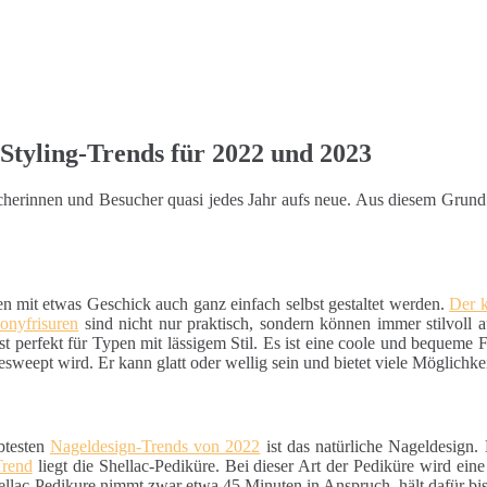
Styling-Trends für 2022 und 2023
sucherinnen und Besucher quasi jedes Jahr aufs neue. Aus diesem Grun
en mit etwas Geschick auch ganz einfach selbst gestaltet werden.
Der 
onyfrisuren
sind nicht nur praktisch, sondern können immer stilvoll 
st perfekt für Typen mit lässigem Stil. Es ist eine coole und bequeme Fri
esweept wird. Er kann glatt oder wellig sein und bietet viele Möglichke
btesten
Nageldesign-Trends von 2022
ist das natürliche Nageldesign.
Trend
liegt die Shellac-Pediküre. Bei dieser Art der Pediküre wird ein
hellac-Pedikure nimmt zwar etwa 45 Minuten in Anspruch, hält dafür bi