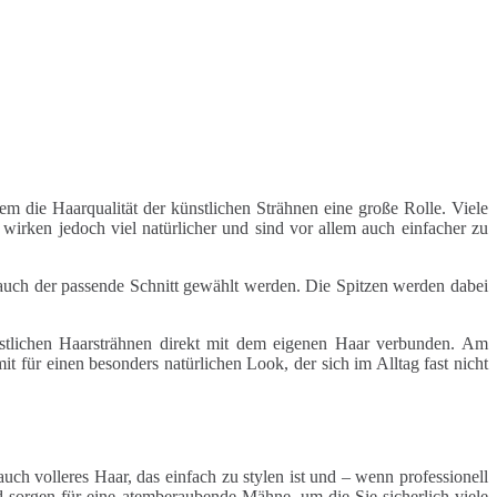
lem die Haarqualität der künstlichen Strähnen eine große Rolle. Viele
wirken jedoch viel natürlicher und sind vor allem auch einfacher zu
 auch der passende Schnitt gewählt werden. Die Spitzen werden dabei
nstlichen Haarsträhnen direkt mit dem eigenen Haar verbunden. Am
t für einen besonders natürlichen Look, der sich im Alltag fast nicht
uch volleres Haar, das einfach zu stylen ist und – wenn professionell
d sorgen für eine atemberaubende Mähne, um die Sie sicherlich viele