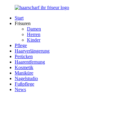
Zurück
zum
Start
Inhalt
Haarscharf
Ihr
Frisuren
–
Haar
Damen
Ihr
in
Herren
Frisör
besten
Kinder
Händen
Pflege
Haarverlängerung
Perücken
Haarentfernung
Kosmetik
Maniküre
Nagelstudio
Fußpflege
News