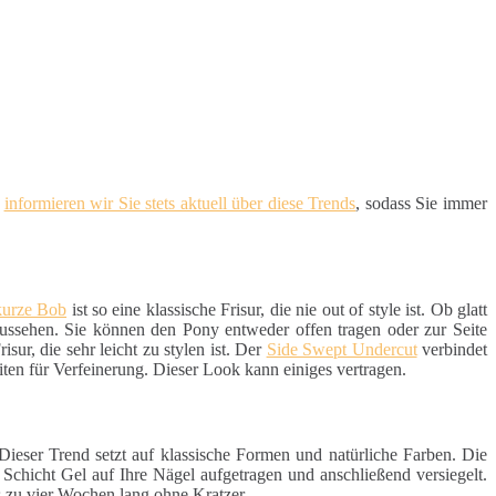
d
informieren wir Sie stets aktuell über diese Trends
, sodass Sie immer
kurze Bob
ist so eine klassische Frisur, die nie out of style ist. Ob glatt
aussehen. Sie können den Pony entweder offen tragen oder zur Seite
sur, die sehr leicht zu stylen ist. Der
Side Swept Undercut
verbindet
iten für Verfeinerung. Dieser Look kann einiges vertragen.
 Dieser Trend setzt auf klassische Formen und natürliche Farben. Die
e Schicht Gel auf Ihre Nägel aufgetragen und anschließend versiegelt.
s zu vier Wochen lang ohne Kratzer.