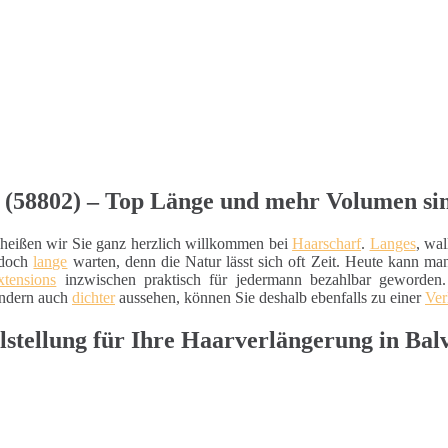
e (58802) – Top Länge und mehr Volumen si
heißen wir Sie ganz herzlich willkommen bei
Haarscharf
.
Langes
, wa
edoch
lange
warten, denn die Natur lässt sich oft Zeit. Heute kann man 
xtensions
inzwischen praktisch für jedermann bezahlbar geworden.
ondern auch
dichter
aussehen, können Sie deshalb ebenfalls zu einer
Ver
lstellung für Ihre Haarverlängerung in Bal