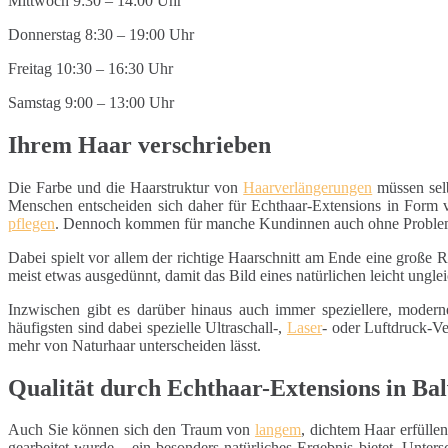
Mittwoch 9:30 – 14:00 Uhr
Donnerstag 8:30 – 19:00 Uhr
Freitag 10:30 – 16:30 Uhr
Samstag 9:00 – 13:00 Uhr
Ihrem Haar verschrieben
Die Farbe und die Haarstruktur von
Haarverlängerungen
müssen selb
Menschen entscheiden sich daher für Echthaar-Extensions in Form vo
pflegen
. Dennoch kommen für manche Kundinnen auch ohne Problem
Dabei spielt vor allem der richtige Haarschnitt am Ende eine große
meist etwas ausgedünnt, damit das Bild eines natürlichen leicht un
Inzwischen gibt es darüber hinaus auch immer speziellere, moder
häufigsten sind dabei spezielle Ultraschall-,
Laser
- oder Luftdruck-Ve
mehr von Naturhaar unterscheiden lässt.
Qualität durch Echthaar-Extensions in Ba
Auch Sie können sich den Traum von
langem
, dichtem Haar erfüllen
gearbeitet wurde – ein besonders natürliches Ergebnis bietet. Unte