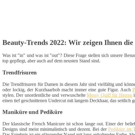
Beauty-Trends 2022: Wir zeigen Ihnen die 
Was ist "in" und was ist "out"? Diese Frage stellen sich unsere Be
top gepflegt, aber auch auf dem neusten Stand sind.
Trendfrisuren
Die Trendfrisuren für Damen in diesem Jahr sind vielfältig und könn
oder lockig, der Kurzhaarbob macht immer eine gute Figur. Auch
P
stylen. Der unordentliche und verwuschelte
Messy Quiff für Herren
i
einen tief geschnittenen Undercut mit langem Deckhaar, das seitlich g
Maniküre und Pediküre
Der klassische French Manicure ist schon lange out. Einer der belie
Designs sind meist minimalistisch und dezent. Bei der
Pediküre im 
Das Ergebnis ist ein glänzender Nagel mit lang anhaltender Farbe. S