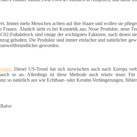
ert. Immer mehr Menschen achten auf ihre Haare und wollen sie pfleg
für Frauen. Ähnlich sieht es bei Kosmetik aus. Neue Produkte, neue Te
 C02-Fußabdruck sind einige der wichtigsten Faktoren, nach denen si
nzug gehalten. Die Produkte sind immer einfacher und natürlicher gewo
d umweltfreundlicher geworden.
wegung
. Dieser US-Trend hat sich inzwischen auch nach Europa verb
auch so an. Allerdings ist diese Methode auch relativ teuer. Für
z so natürlich aus wie Echthaar- oder Keratin-Verlängerungen, fühlen