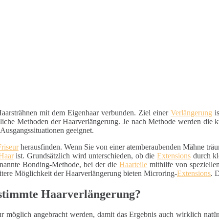
aarsträhnen mit dem Eigenhaar verbunden. Ziel einer
Verlängerung
is
edliche Methoden der Haarverlängerung. Je nach Methode werden die 
e Ausgangssituationen geeignet.
Friseur
herausfinden. Wenn Sie von einer atemberaubenden Mähne träume
Haar
ist. Grundsätzlich wird unterschieden, ob die
Extensions
durch kl
enannte Bonding-Methode, bei der die
Haarteile
mithilfe von speziell
tere Möglichkeit der Haarverlängerung bieten Microring-
Extensions
. 
gestimmte Haarverlängerung?
 möglich angebracht werden, damit das Ergebnis auch wirklich natürli