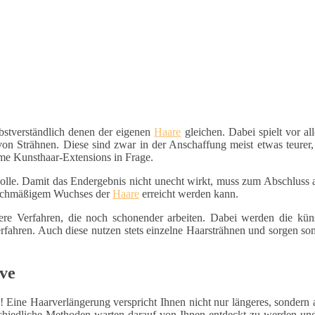
stverständlich denen der eigenen
Haare
gleichen. Dabei spielt vor al
n Strähnen. Diese sind zwar in der Anschaffung meist etwas teurer, 
e Kunsthaar-Extensions in Frage.
 Rolle. Damit das Endergebnis nicht unecht wirkt, muss zum Abschluss
gleichmäßigem Wuchses der
Haare
erreicht werden kann.
nere Verfahren, die noch schonender arbeiten. Dabei werden die kü
rfahren. Auch diese nutzen stets einzelne Haarsträhnen und sorgen somi
lve
! Eine Haarverlängerung verspricht Ihnen nicht nur längeres, sondern a
rschiedliche Methoden warten darauf von Ihnen entdeckt zu werden un