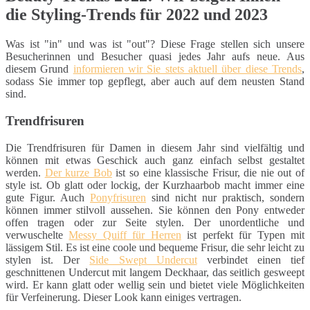
die Styling-Trends für 2022 und 2023
Was ist "in" und was ist "out"? Diese Frage stellen sich unsere
Besucherinnen und Besucher quasi jedes Jahr aufs neue. Aus
diesem Grund
informieren wir Sie stets aktuell über diese Trends
,
sodass Sie immer top gepflegt, aber auch auf dem neusten Stand
sind.
Trendfrisuren
Die Trendfrisuren für Damen in diesem Jahr sind vielfältig und
können mit etwas Geschick auch ganz einfach selbst gestaltet
werden.
Der kurze Bob
ist so eine klassische Frisur, die nie out of
style ist. Ob glatt oder lockig, der Kurzhaarbob macht immer eine
gute Figur. Auch
Ponyfrisuren
sind nicht nur praktisch, sondern
können immer stilvoll aussehen. Sie können den Pony entweder
offen tragen oder zur Seite stylen. Der unordentliche und
verwuschelte
Messy Quiff für Herren
ist perfekt für Typen mit
lässigem Stil. Es ist eine coole und bequeme Frisur, die sehr leicht zu
stylen ist. Der
Side Swept Undercut
verbindet einen tief
geschnittenen Undercut mit langem Deckhaar, das seitlich gesweept
wird. Er kann glatt oder wellig sein und bietet viele Möglichkeiten
für Verfeinerung. Dieser Look kann einiges vertragen.