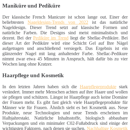
Maniküre und Pediküre
Der klassische French Manicure ist schon lange out. Einer der
beliebtesten
Nageldesign-Trends von 2022
ist das natürliche
Nageldesign. Dieser Trend setzt auf klassische Formen und
natürliche Farben. Die Designs sind meist minimalistisch und
dezent. Bei der
Pediküre im Trend
liegt die Shellac-Pediküre. Bei
dieser Art der Pediküre wird eine Schicht Gel auf Ihre Nägel
aufgetragen und anschließend versiegelt. Das Ergebnis ist ein
glänzender Nagel mit lang anhaltender Farbe. Shellac-Pedikure
nimmt zwar etwa 45 Minuten in Anspruch, hält dafür bis zu vier
Wochen lang ohne Kratzer.
Haarpflege und Kosmetik
In den letzten Jahren haben sich die
Haarpflegeprodukte
stark
verändert. Immer mehr Menschen achten auf ihre Haare und wollen
sie pflegen und schützen. Längst ist Haarpflege auch keine Domäne
der Frauen mehr. Es gibt fast gleich viele Haarpflegeprodukte für
Männer wie für Frauen. Ähnlich sieht es bei Kosmetik aus. Neue
Produkte, neue Technologien und neue Trends erscheinen im
Halbjahrestakt. Natürliche Inhaltsstoffe, biologisch abbaubare
Verpackungen und ein minimaler C02-Fußabdruck sind einige der
wichtigsten Faktoren, nach denen sie suchen.
Nachhaltige Kosmetik