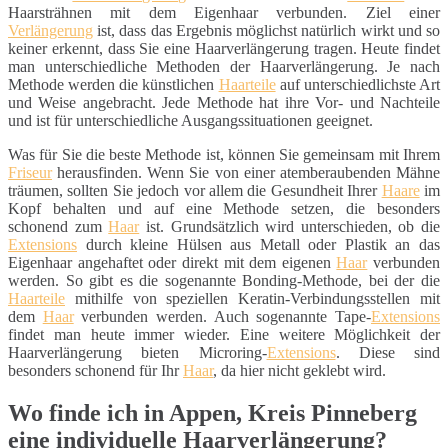
Haarsträhnen mit dem Eigenhaar verbunden. Ziel einer
Verlängerung
ist, dass das Ergebnis möglichst natürlich wirkt und so
keiner erkennt, dass Sie eine Haarverlängerung tragen. Heute findet
man unterschiedliche Methoden der Haarverlängerung. Je nach
Methode werden die künstlichen
Haarteile
auf unterschiedlichste Art
und Weise angebracht. Jede Methode hat ihre Vor- und Nachteile
und ist für unterschiedliche Ausgangssituationen geeignet.
Was für Sie die beste Methode ist, können Sie gemeinsam mit Ihrem
Friseur
herausfinden. Wenn Sie von einer atemberaubenden Mähne
träumen, sollten Sie jedoch vor allem die Gesundheit Ihrer
Haare
im
Kopf behalten und auf eine Methode setzen, die besonders
schonend zum
Haar
ist. Grundsätzlich wird unterschieden, ob die
Extensions
durch kleine Hülsen aus Metall oder Plastik an das
Eigenhaar angehaftet oder direkt mit dem eigenen
Haar
verbunden
werden. So gibt es die sogenannte Bonding-Methode, bei der die
Haarteile
mithilfe von speziellen Keratin-Verbindungsstellen mit
dem
Haar
verbunden werden. Auch sogenannte Tape-
Extensions
findet man heute immer wieder. Eine weitere Möglichkeit der
Haarverlängerung bieten Microring-
Extensions
. Diese sind
besonders schonend für Ihr
Haar
, da hier nicht geklebt wird.
Wo finde ich in Appen, Kreis Pinneberg
eine individuelle Haarverlängerung?