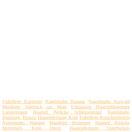
Fußpflege Kaisheim
Nagelstudio Hamme
Nagelstudio Surwold
Maniküre Sulzbach am Main
Extensions Haarverlängerung
Langerringen
Haarteil Perücke Schleusegrund
Nagelstudio
Hainburg, Hessen
Haarentfernung Köln
Fußpflege Korschenbroich
Nagelstudio Wangen
Maniküre Bestensee
Haarteil Perücke
Merzenich, Kreis Düren
Haarentfernung Osterburken