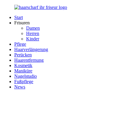
Zurück
zum
Start
Inhalt
Haarscharf
Ihr
Frisuren
–
Haar
Damen
Ihr
in
Herren
Frisör
besten
Kinder
Händen
Pflege
Haarverlängerung
Perücken
Haarentfernung
Kosmetik
Maniküre
Nagelstudio
Fußpflege
News