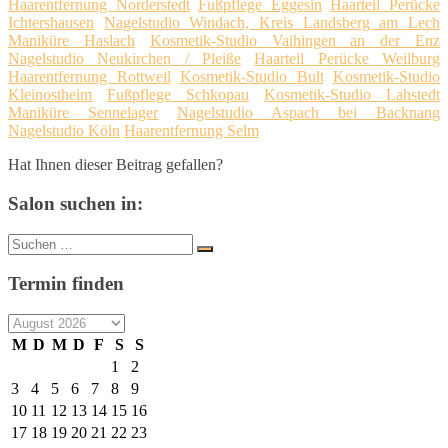
Haarentfernung Norderstedt
Fußpflege Eggesin
Haarteil Perücke
Ichtershausen
Nagelstudio Windach, Kreis Landsberg am Lech
Maniküre Haslach
Kosmetik-Studio Vaihingen an der Enz
Nagelstudio Neukirchen / Pleiße
Haarteil Perücke Weilburg
Haarentfernung Rottweil
Kosmetik-Studio Bult
Kosmetik-Studio
Kleinostheim
Fußpflege Schkopau
Kosmetik-Studio Lahstedt
Maniküre Sennelager
Nagelstudio Aspach bei Backnang
Nagelstudio Köln
Haarentfernung Selm
Hat Ihnen dieser Beitrag gefallen?
Salon suchen in:
Suche
Suchen
nach:
Termin finden
M
D
M
D
F
S
S
1
2
3
4
5
6
7
8
9
10
11
12
13
14
15
16
17
18
19
20
21
22
23