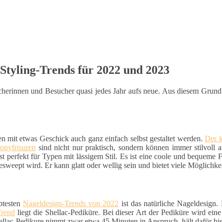
Styling-Trends für 2022 und 2023
sucherinnen und Besucher quasi jedes Jahr aufs neue. Aus diesem Grun
en mit etwas Geschick auch ganz einfach selbst gestaltet werden.
Der 
onyfrisuren
sind nicht nur praktisch, sondern können immer stilvoll 
st perfekt für Typen mit lässigem Stil. Es ist eine coole und bequeme Fri
esweept wird. Er kann glatt oder wellig sein und bietet viele Möglichke
btesten
Nageldesign-Trends von 2022
ist das natürliche Nageldesign.
Trend
liegt die Shellac-Pediküre. Bei dieser Art der Pediküre wird ein
hellac-Pedikure nimmt zwar etwa 45 Minuten in Anspruch, hält dafür bi