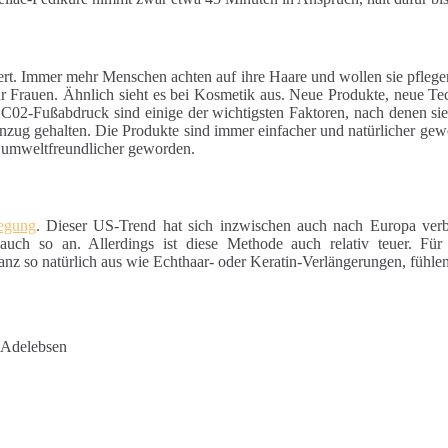
ert. Immer mehr Menschen achten auf ihre Haare und wollen sie pfleg
für Frauen. Ähnlich sieht es bei Kosmetik aus. Neue Produkte, neue Te
 C02-Fußabdruck sind einige der wichtigsten Faktoren, nach denen si
nzug gehalten. Die Produkte sind immer einfacher und natürlicher gewo
d umweltfreundlicher geworden.
wegung
. Dieser US-Trend hat sich inzwischen auch nach Europa verb
auch so an. Allerdings ist diese Methode auch relativ teuer. Für
z so natürlich aus wie Echthaar- oder Keratin-Verlängerungen, fühlen