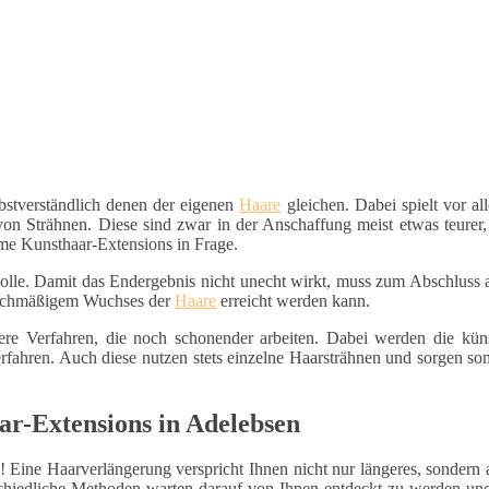
stverständlich denen der eigenen
Haare
gleichen. Dabei spielt vor al
n Strähnen. Diese sind zwar in der Anschaffung meist etwas teurer, 
e Kunsthaar-Extensions in Frage.
 Rolle. Damit das Endergebnis nicht unecht wirkt, muss zum Abschluss
gleichmäßigem Wuchses der
Haare
erreicht werden kann.
nere Verfahren, die noch schonender arbeiten. Dabei werden die kü
rfahren. Auch diese nutzen stets einzelne Haarsträhnen und sorgen somi
ar-Extensions in Adelebsen
! Eine Haarverlängerung verspricht Ihnen nicht nur längeres, sondern a
rschiedliche Methoden warten darauf von Ihnen entdeckt zu werden un