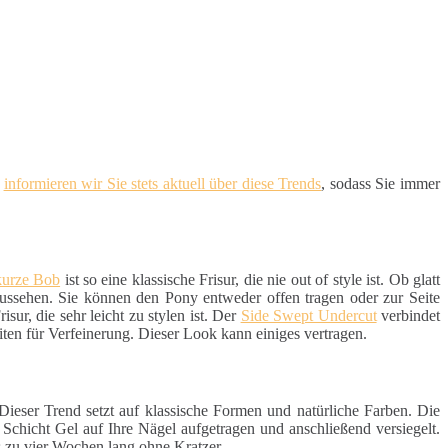
d
informieren wir Sie stets aktuell über diese Trends
, sodass Sie immer
kurze Bob
ist so eine klassische Frisur, die nie out of style ist. Ob glatt
aussehen. Sie können den Pony entweder offen tragen oder zur Seite
sur, die sehr leicht zu stylen ist. Der
Side Swept Undercut
verbindet
iten für Verfeinerung. Dieser Look kann einiges vertragen.
 Dieser Trend setzt auf klassische Formen und natürliche Farben. Die
e Schicht Gel auf Ihre Nägel aufgetragen und anschließend versiegelt.
s zu vier Wochen lang ohne Kratzer.