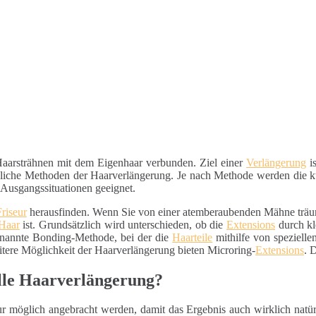
aarsträhnen mit dem Eigenhaar verbunden. Ziel einer
Verlängerung
is
edliche Methoden der Haarverlängerung. Je nach Methode werden die 
e Ausgangssituationen geeignet.
Friseur
herausfinden. Wenn Sie von einer atemberaubenden Mähne träume
Haar
ist. Grundsätzlich wird unterschieden, ob die
Extensions
durch kl
enannte Bonding-Methode, bei der die
Haarteile
mithilfe von speziell
tere Möglichkeit der Haarverlängerung bieten Microring-
Extensions
. 
elle Haarverlängerung?
 möglich angebracht werden, damit das Ergebnis auch wirklich natürli