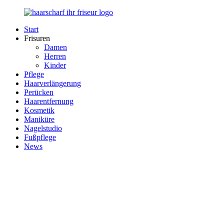
Zurück
zum
Start
Inhalt
Haarscharf
Ihr
Frisuren
–
Haar
Damen
Ihr
in
Herren
Frisör
besten
Kinder
Händen
Pflege
Haarverlängerung
Perücken
Haarentfernung
Kosmetik
Maniküre
Nagelstudio
Fußpflege
News