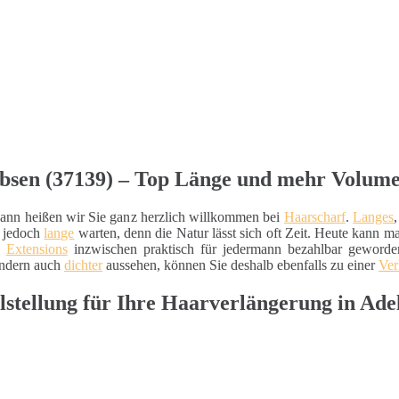
bsen (37139) – Top Länge und mehr Volumen
ann heißen wir Sie ganz herzlich willkommen bei
Haarscharf
.
Langes
h jedoch
lange
warten, denn die Natur lässt sich oft Zeit. Heute kann man
d
Extensions
inzwischen praktisch für jedermann bezahlbar geworden
ondern auch
dichter
aussehen, können Sie deshalb ebenfalls zu einer
Ver
lstellung für Ihre Haarverlängerung in Ade