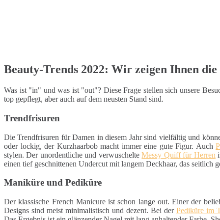
Beauty-Trends 2022: Wir zeigen Ihnen die 
Was ist "in" und was ist "out"? Diese Frage stellen sich unsere Be
top gepflegt, aber auch auf dem neusten Stand sind.
Trendfrisuren
Die Trendfrisuren für Damen in diesem Jahr sind vielfältig und könn
oder lockig, der Kurzhaarbob macht immer eine gute Figur. Auch
P
stylen. Der unordentliche und verwuschelte
Messy Quiff für Herren
i
einen tief geschnittenen Undercut mit langem Deckhaar, das seitlich g
Maniküre und Pediküre
Der klassische French Manicure ist schon lange out. Einer der belie
Designs sind meist minimalistisch und dezent. Bei der
Pediküre im 
Das Ergebnis ist ein glänzender Nagel mit lang anhaltender Farbe. S