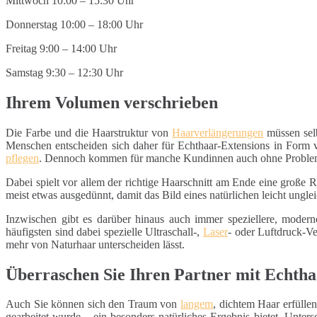
Mittwoch 10:00 – 15:30 Uhr
Donnerstag 10:00 – 18:00 Uhr
Freitag 9:00 – 14:00 Uhr
Samstag 9:30 – 12:30 Uhr
Ihrem Volumen verschrieben
Die Farbe und die Haarstruktur von
Haarverlängerungen
müssen selb
Menschen entscheiden sich daher für Echthaar-Extensions in Form vo
pflegen
. Dennoch kommen für manche Kundinnen auch ohne Problem
Dabei spielt vor allem der richtige Haarschnitt am Ende eine große
meist etwas ausgedünnt, damit das Bild eines natürlichen leicht un
Inzwischen gibt es darüber hinaus auch immer speziellere, moder
häufigsten sind dabei spezielle Ultraschall-,
Laser
- oder Luftdruck-Ve
mehr von Naturhaar unterscheiden lässt.
Überraschen Sie Ihren Partner mit Echtha
Auch Sie können sich den Traum von
langem
, dichtem Haar erfüllen
gearbeitet wurde – ein besonders natürliches Ergebnis bietet. Unte