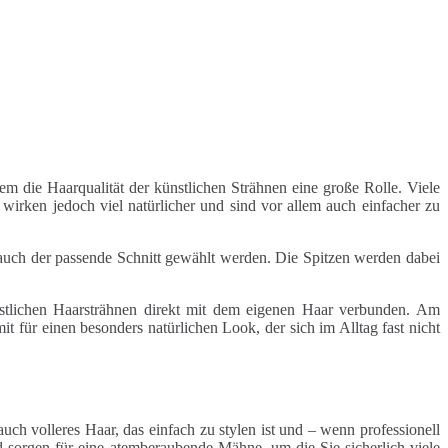
lem die Haarqualität der künstlichen Strähnen eine große Rolle. Viele
wirken jedoch viel natürlicher und sind vor allem auch einfacher zu
 auch der passende Schnitt gewählt werden. Die Spitzen werden dabei
nstlichen Haarsträhnen direkt mit dem eigenen Haar verbunden. Am
t für einen besonders natürlichen Look, der sich im Alltag fast nicht
uch volleres Haar, das einfach zu stylen ist und – wenn professionell
d sorgen für eine atemberaubende Mähne, um die Sie sicherlich viele